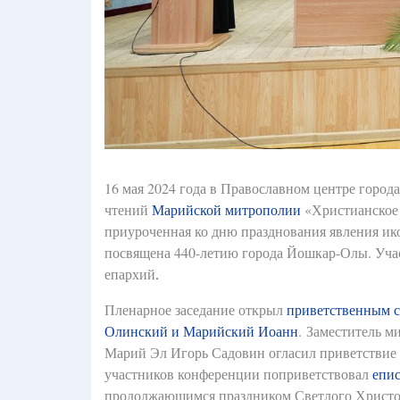
16 мая 2024 года в Православном центре горо
чтений
Марийской митрополии
«Христианское 
приуроченная ко дню празднования явления и
посвящена 440-летию города Йошкар-Олы. Уча
епархий
.
Пленарное заседание открыл
приветственным 
Олинский и Марийский Иоанн
. Заместитель м
Марий Эл Игорь Садовин огласил приветствие 
участников конференции поприветствовал
епи
продолжающимся праздником Светлого Христов