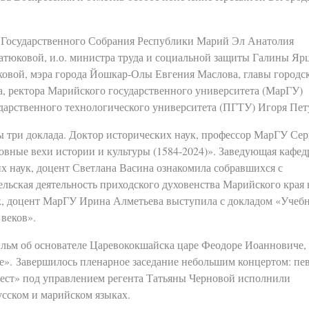
я Государственного Собрания Республики Марий Эл Анатолия
атюковой, и.о. министра труда и социальной защиты Галины Яр
ковой, мэра города Йошкар-Олы Евгения Маслова, главы городс
, ректора Марийского государственного университета (МарГУ)
арственного технологического университета (ПГТУ) Игоря Пет
ы три доклада. Доктор исторических наук, профессор МарГУ Сер
овные вехи истории и культуры (1584-2024)». Заведующая кафед
х наук, доцент Светлана Васина ознакомила собравшихся с
ельская деятельность приходского духовенства Марийского края
к, доцент МарГУ Ирина Алметьева выступила с докладом «Учеб
веков».
льм об основателе Царевококшайска царе Феодоре Иоанновиче,
». Завершилось пленарное заседание небольшим концертом: пе
вест» под управлением регента Татьяны Черновой исполнили
усском и марийском языках.