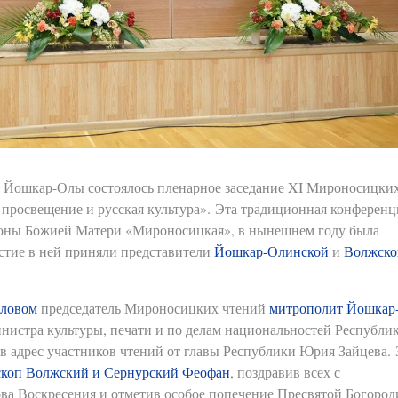
да Йошкар-Олы состоялось пленарное заседание XI Мироносицки
просвещение и русская культура». Эта традиционная конференц
коны Божией Матери «Мироносицкая», в нынешнем году была
стие в ней приняли представители
Йошкар-Олинской
и
Волжско
словом
председатель Мироносицких чтений
митрополит Йошкар
инистра культуры, печати и по делам национальностей Республи
в адрес участников чтений от главы Республики Юрия Зайцева. 
скоп Волжский и Сернурский Феофан
, поздравив всех с
а Воскресения и отметив особое попечение Пресвятой Богород