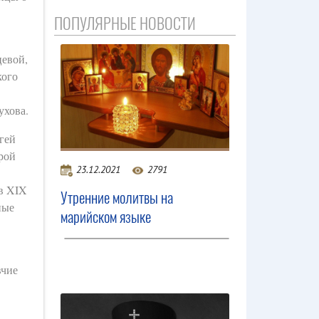
ПОПУЛЯРНЫЕ НОВОСТИ
цевой,
кого
ухова.
гей
рой
23.12.2021
2791
 в XIX
Утренние молитвы на
ные
марийском языке
вчие