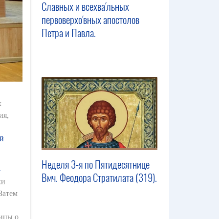
Славных и всехва́льных
первоверхо́вных апостолов
Петра и Павла.
х
ия,
й
Неделя 3-я по Пятидесятнице
-
Вмч. Феодора Стратилата (319).
ки
Затем
ицы о