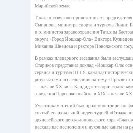
Марийской земле.
Также прозвучали приветствия от председател
Смирнова, министра спорта и туризма Лидии Б
и.о. министра здравоохранения Татьяны Бастра
округа «Город Йошкар-Ола» Виктора Кузнецова
Михаила Швецова и ректора Поволжского госуд
В рамках пленарного заседания были заслушан
Стариков представил доклад «Йошкар-Ола: осн
сервиса и туризма ПГТУ, кандидат исторически
результатами исследования на тему «Просветит
— начале XX вв.». Кандидат исторических нау
заведения Царевококшайска в XIX – начале ХХ 
Участникам чтений был продемонстрирован фи
снятый епархиальной видеостудией «Отражение
архиерейского детско-юношеского хора «Благо
пасхальные песнопения и духовные канты на р