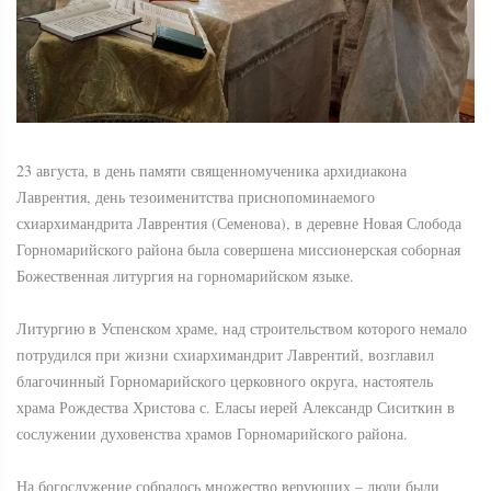
23 августа, в день памяти священномученика архидиакона
Лаврентия, день тезоименитства приснопоминаемого
схиархимандрита Лаврентия (Семенова), в деревне Новая Слобода
Горномарийского района была совершена миссионерская соборная
Божественная литургия на горномарийском языке.
Литургию в Успенском храме, над строительством которого немало
потрудился при жизни схиархимандрит Лаврентий, возглавил
благочинный Горномарийского церковного округа, настоятель
храма Рождества Христова с. Еласы иерей Александр Сиситкин в
сослужении духовенства храмов Горномарийского района.
На богослужение собралось множество верующих – люди были