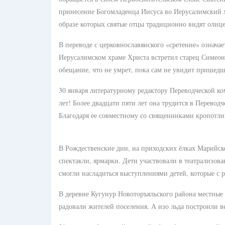
принесение Богомладенца Иисуса во Иерусалимский 
образе которых святые отцы традиционно видят олице
В переводе с церковнославянского «сретение» означает
Иерусалимском храме Христа встретил старец Симеон.
обещание, что не умрет, пока сам не увидит пришед
30 января литературному редактору Переводческой 
лет! Более двадцати пяти лет она трудится в Перев
Благодаря ее совместному со священниками кропотлив
В Рождественские дни, на приходских ёлках Марийск
спектакли, ярмарки. Дети участвовали в театрализо
смогли насладиться выступлениями детей, которые с 
В деревне Кугунур Новоторъяльского района местные 
радовали жителей поселения. А изо льда построили в