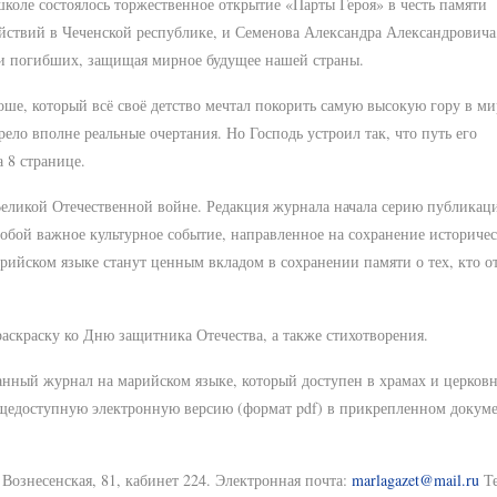
коле состоялось торжественное открытие «Парты Героя» в честь памяти
ействий в Чеченской республике, и Семенова Александра Александровича
ки погибших, защищая мирное будущее нашей страны.
оше, который всё своё детство мечтал покорить самую высокую гору в ми
ело вполне реальные очертания. Но Господь устроил так, что путь его
 8 странице.
 Великой Отечественной войне. Редакция журнала начала серию публикац
обой важное культурное событие, направленное на сохранение историче
ийском языке станут ценным вкладом в сохранении памяти о тех, кто о
аскраску ко Дню защитника Отечества, а также стихотворения.
нный журнал на марийском языке, который доступен в храмах и церков
бщедоступную электронную версию (формат pdf) в прикрепленном докуме
Вознесенская, 81, кабинет 224. Электронная почта:
marlagazet@mail.ru
Те