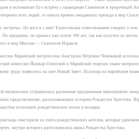
храм и вспоминает Его встречу с праведным Симеоном и пророчицей Ан
творение всех людей, от начала времен ожидавших прихода в мир Спаси
 «встреча». Но кого и с кем? Евангельское повествование говорит о том,
 По преданию, он прожил уже почти 300 лет, так как получил от ангела
шего в мир Мессию — Спасителя Израиля.
комиссии Марийской митрополии Анастасии Петровне Чемековой исполни
одческой комиссии Йошкар-Олинской и Марийской епархии (ныне митропол
ому труду появились на свет Новый Завет, Псалтирь на марийском язык
ой митрополии устраивались различные праздничные мероприятия: конц
ванных представлениях, рассказывающих историю Рождества Христова. Вз
радостью исполняли рождественские песни и колядки.
умельцы смастерили из снега рождественских ангелов, которые удивляли
ертеп, внутри которого расположилась икона Рождества Христова.