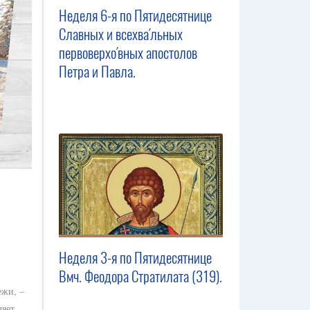
Неделя 6-я по Пятидесятнице
Славных и всехва́льных
первоверхо́вных апостолов
Петра и Павла.
Неделя 3-я по Пятидесятнице
Вмч. Феодора Стратилата (319).
ежи, –
ляет