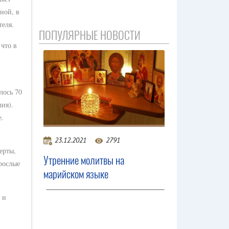
ной, в
теля.
ПОПУЛЯРНЫЕ НОВОСТИ
 что в
лось 70
ия).
е.
23.12.2021
2791
ерты,
Утренние молитвы на
рослые
марийском языке
 и