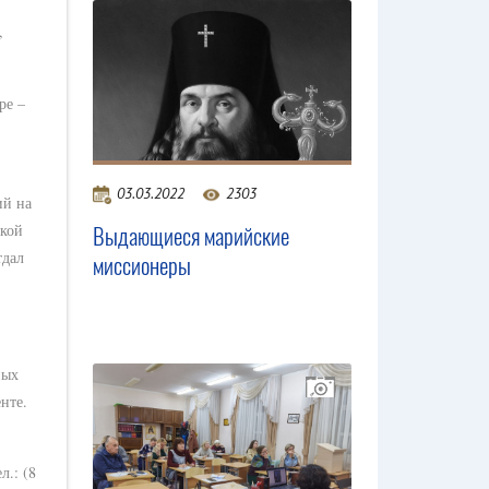
,
ре –
03.03.2022
2303
ий на
ской
Выдающиеся марийские
тдал
миссионеры
ных
нте.
л.: (8