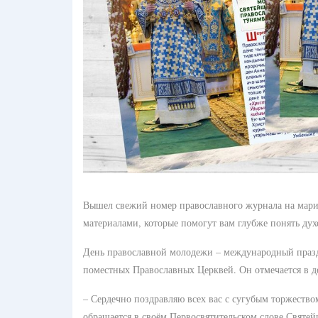
Вышел свежий номер православного журнала на мар
материалами, которые помогут вам глубже понять дух
День православной молодежи – международный праздн
поместных Православных Церквей. Он отмечается в де
– Сердечно поздравляю всех вас с сугубым торжество
обращается в своём Первосвятительском слове Святе