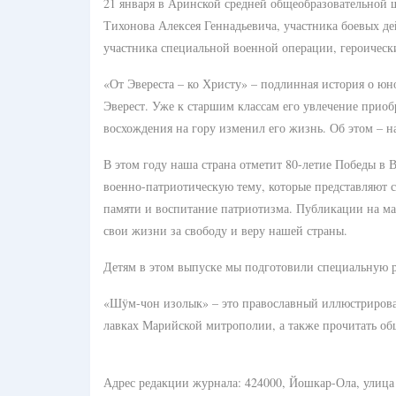
21 января в Аринской средней общеобразовательной ш
Тихонова Алексея Геннадьевича, участника боевых д
участника специальной военной операции, героичес
«От Эвереста – ко Христу» – подлинная история о юн
Эверест. Уже к старшим классам его увлечение приобр
восхождения на гору изменил его жизнь. Об этом – на
В этом году наша страна отметит 80-летие Победы в
военно-патриотическую тему, которые представляют с
памяти и воспитание патриотизма. Публикации на мар
свои жизни за свободу и веру нашей страны.
Детям в этом выпуске мы подготовили специальную р
«Шӱм-чон изолык» – это православный иллюстрирова
лавках Марийской митрополии, а также прочитать о
Адрес редакции журнала: 424000, Йошкар-Ола, улица 