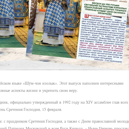
ийском языке «Шӱм-чон изолык». Этот выпуск наполнен интересными
овные аспекты жизни и укрепить свою веру.
ик, официально утвержденный в 1992 году на XIV ассамблее глав всех
нь Сретения Господня, 15 февраля.
м: с праздником Сретения Господня, а также с Днем православной молод
йший Патриарх Московский и всея Руси Кирилл. – Ныне Церковь прослав