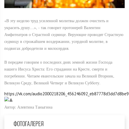
«В эту неделю труд усиленной молитвы должен очистить и
украсить душу…», - так говорит протоиерей Валентин
Амфитеатров о Страстной седмице. Верующие проводят Страстную
седмицу в строжайшем воздержании, усердной молитве, в
подвигах добродетели и милосердия.
В передаче говорим о последних днях земной жизни Господа
нашего Иисуса Христа: Его страдании на Кресте, смерти и
погребении. Читаем евангельские зачала на Великий Вторник,
Великую Среду, Великий Четверг и Великую Субботу.
https://vk.com/audio2000218206_456246092_eb87778d3dd7d8be9
Автор: Алевтина Таныгина
ФОТОГАЛЕРЕЯ