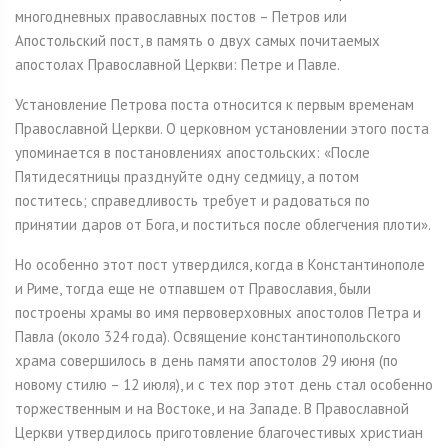
многодневных православных постов – Петров или
Апостольский пост, в память о двух самых почитаемых
апостолах Православной Церкви: Петре и Павле.
Установление Петрова поста относится к первым временам
Православной Церкви. О церковном установлении этого поста
упоминается в постановлениях апостольских: «После
Пятидесятницы празднуйте одну седмицу, а потом
поститесь; справедливость требует и радоваться по
принятии даров от Бога, и поститься после облегчения плоти».
Но особенно этот пост утвердился, когда в Константинополе
и Риме, тогда еще не отпавшем от Православия, были
построены храмы во имя первоверховных апостолов Петра и
Павла (около 324 года). Освящение константинопольского
храма совершилось в день памяти апостолов 29 июня (по
новому стилю – 12 июля), и с тех пор этот день стал особенно
торжественным и на Востоке, и на Западе. В Православной
Церкви утвердилось приготовление благочестивых христиан