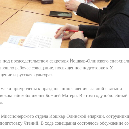
ы под председательством секретаря Йошкар-Олинского епархиал
прошло рабочее совещание, посвященное подготовке к X
ение и русская культура».
 мае и приурочены к празднованию явления главной святыни
евококшайской» иконы Божией Матери. В этом году юбилейный
я.
и Миссионерского отдела Йошкар-Олинской епархии, сотрудник
одготовку Чтений. В ходе совещания состоялось обсуждение со