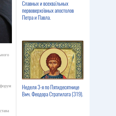
Славных и всехва́льных
первоверхо́вных апостолов
Петра и Павла.
ьного
 форум
Неделя 3-я по Пятидесятнице
Вмч. Феодора Стратилата (319).
и
става